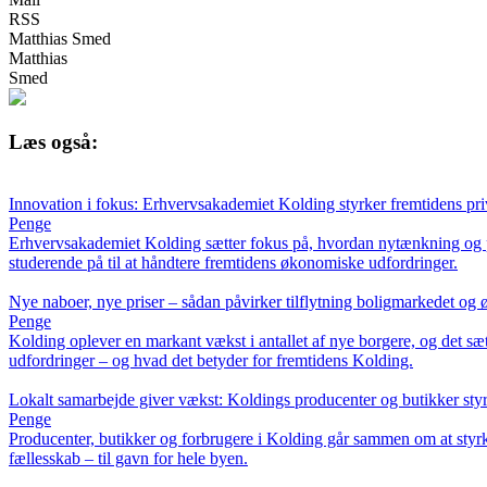
RSS
Matthias Smed
Matthias
Smed
Læs også:
Innovation i fokus: Erhvervsakademiet Kolding styrker fremtidens p
Penge
Erhvervsakademiet Kolding sætter fokus på, hvordan nytænkning og p
studerende på til at håndtere fremtidens økonomiske udfordringer.
Nye naboer, nye priser – sådan påvirker tilflytning boligmarkedet og
Penge
Kolding oplever en markant vækst i antallet af nye borgere, og det sæ
udfordringer – og hvad det betyder for fremtidens Kolding.
Lokalt samarbejde giver vækst: Koldings producenter og butikker st
Penge
Producenter, butikker og forbrugere i Kolding går sammen om at sty
fællesskab – til gavn for hele byen.