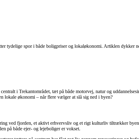
tter tydelige spor i både boligpriser og lokaløkonomi. Artiklen dykker n
 centralt i Trekantområdet, tæt på både motorvej, natur og uddannelsesins
n lokale økonomi – når flere vælger at slå sig ned i byen?
g ved fjorden, et aktivt erhvervsliv og et rigt kulturliv tiltrækker b
en på både ejer- og lejeboliger er vokset.