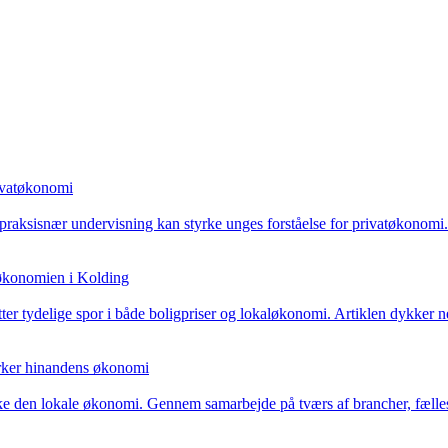
rivatøkonomi
raksisnær undervisning kan styrke unges forståelse for privatøkonom
 økonomien i Kolding
tter tydelige spor i både boligpriser og lokaløkonomi. Artiklen dykker n
yrker hinandens økonomi
rke den lokale økonomi. Gennem samarbejde på tværs af brancher, fæll