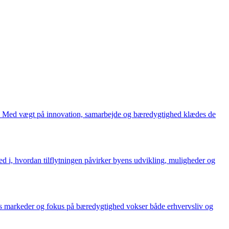
i. Med vægt på innovation, samarbejde og bæredygtighed klædes de
ed i, hvordan tilflytningen påvirker byens udvikling, muligheder og
es markeder og fokus på bæredygtighed vokser både erhvervsliv og