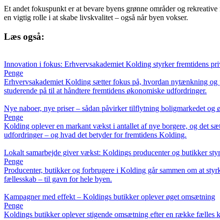
Et andet fokuspunkt er at bevare byens grønne områder og rekreative r
en vigtig rolle i at skabe livskvalitet – også når byen vokser.
Læs også:
Innovation i fokus: Erhvervsakademiet Kolding styrker fremtidens p
Penge
Erhvervsakademiet Kolding sætter fokus på, hvordan nytænkning og p
studerende på til at håndtere fremtidens økonomiske udfordringer.
Nye naboer, nye priser – sådan påvirker tilflytning boligmarkedet og
Penge
Kolding oplever en markant vækst i antallet af nye borgere, og det sæ
udfordringer – og hvad det betyder for fremtidens Kolding.
Lokalt samarbejde giver vækst: Koldings producenter og butikker st
Penge
Producenter, butikker og forbrugere i Kolding går sammen om at sty
fællesskab – til gavn for hele byen.
Kampagner med effekt – Koldings butikker oplever øget omsætning
Penge
Koldings butikker oplever stigende omsætning efter en række fælles ka