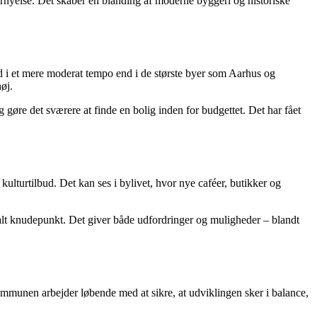
ornyelse. Det skaber en blanding af moderne byggeri og historiske
 end i et mere moderat tempo end i de største byer som Aarhus og
øj.
 gøre det sværere at finde en bolig inden for budgettet. Det har fået
ulturtilbud. Det kan ses i bylivet, hvor nye caféer, butikker og
nalt knudepunkt. Det giver både udfordringer og muligheder – blandt
ommunen arbejder løbende med at sikre, at udviklingen sker i balance,