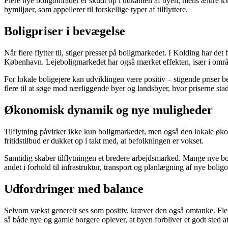
Flere nye boligområder er skudt op i udkanten af byen, mens ældre kv
bymiljøer, som appellerer til forskellige typer af tilflyttere.
Boligpriser i bevægelse
Når flere flytter til, stiger presset på boligmarkedet. I Kolding har de
København. Lejeboligmarkedet har også mærket effekten, især i område
For lokale boligejere kan udviklingen være positiv – stigende priser b
flere til at søge mod nærliggende byer og landsbyer, hvor priserne stad
Økonomisk dynamik og nye muligheder
Tilflytning påvirker ikke kun boligmarkedet, men også den lokale økono
fritidstilbud er dukket op i takt med, at befolkningen er vokset.
Samtidig skaber tilflytningen et bredere arbejdsmarked. Mange nye bor
andet i forhold til infrastruktur, transport og planlægning af nye bolig
Udfordringer med balance
Selvom vækst generelt ses som positiv, kræver den også omtanke. Flere
så både nye og gamle borgere oplever, at byen forbliver et godt sted a