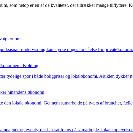
um, som netop er en af de kvaliteter, der tiltrækker mange tilflyttere.
rivatøkonomi
raksisnær undervisning kan styrke unges forståelse for privatøkonom
 økonomien i Kolding
tter tydelige spor i både boligpriser og lokaløkonomi. Artiklen dykker n
yrker hinandens økonomi
rke den lokale økonomi. Gennem samarbejde på tværs af brancher, fæll
mpagner og events, der har sat fokus på samarbejde, lokale oplevelser 