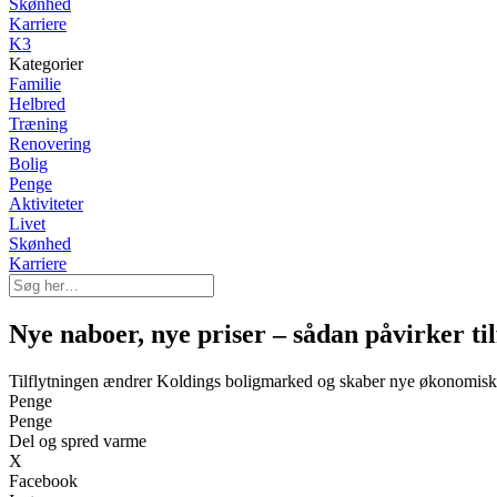
Skønhed
Karriere
K3
Kategorier
Familie
Helbred
Træning
Renovering
Bolig
Penge
Aktiviteter
Livet
Skønhed
Karriere
Nye naboer, nye priser – sådan påvirker t
Tilflytningen ændrer Koldings boligmarked og skaber nye økonomisk
Penge
Penge
Del og spred varme
X
Facebook