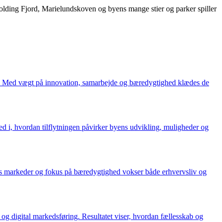
 Kolding Fjord, Marielundskoven og byens mange stier og parker spiller
i. Med vægt på innovation, samarbejde og bæredygtighed klædes de
ed i, hvordan tilflytningen påvirker byens udvikling, muligheder og
es markeder og fokus på bæredygtighed vokser både erhvervsliv og
og digital markedsføring. Resultatet viser, hvordan fællesskab og