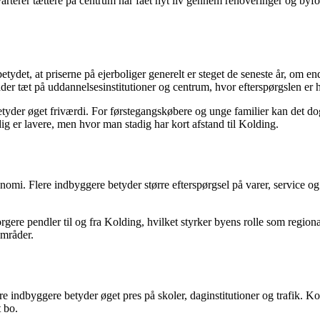
arterer tættere på centrum har fået nyt liv gennem renoveringer og byf
t betydet, at priserne på ejerboliger generelt er steget de seneste år, om
r tæt på uddannelsesinstitutioner og centrum, hvor efterspørgslen er h
etyder øget friværdi. For førstegangskøbere og unge familier kan det dog
ig er lavere, men hvor man stadig har kort afstand til Kolding.
mi. Flere indbyggere betyder større efterspørgsel på varer, service og k
gere pendler til og fra Kolding, hvilket styrker byens rolle som regio
områder.
 indbyggere betyder øget pres på skoler, daginstitutioner og trafik. K
t bo.