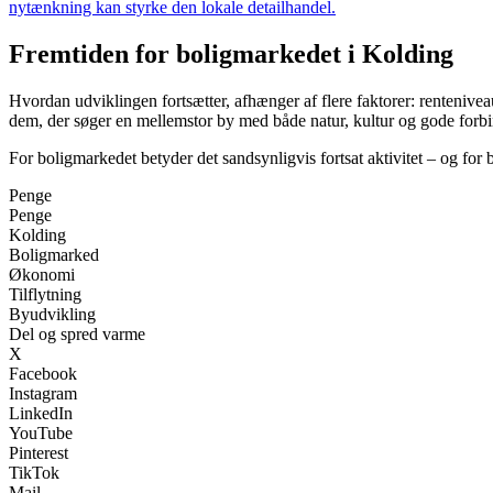
nytænkning kan styrke den lokale detailhandel.
Fremtiden for boligmarkedet i Kolding
Hvordan udviklingen fortsætter, afhænger af flere faktorer: rentenive
dem, der søger en mellemstor by med både natur, kultur og gode forbind
For boligmarkedet betyder det sandsynligvis fortsat aktivitet – og fo
Penge
Penge
Kolding
Boligmarked
Økonomi
Tilflytning
Byudvikling
Del og spred varme
X
Facebook
Instagram
LinkedIn
YouTube
Pinterest
TikTok
Mail