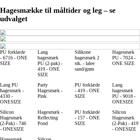
Hagesmække til måltider og leg – se
udvalget
PU forklæde
Lang
Silikone
Hagesmæk
- 6716 - ONE
hagesmæk
hagesmæk 2
PU - 7024 -
SIZE
PU (2-pak) -
stk. - lalee
ONE SIZE
419 - ONE
sand/grøn
SIZE
Lang PU
Party
PU forklæde
Lang
hagesmæk -
Hagesmæk -
- 419 - ONE
hagesmæk
4330 -
Pink
SIZE
PU - 9018 -
ONESIZE
ONESIZE
Silicon
Hagesmæk -
PU forklæde
Silicon
Hagesmæk
Reflecting
- 157 - ONE
Hagesmæk
(2-Pak) - 746
Pond
SIZE
(2-Pak) - 419
- ONESIZE
- ONESIZE
Hagesmæk
Silicon